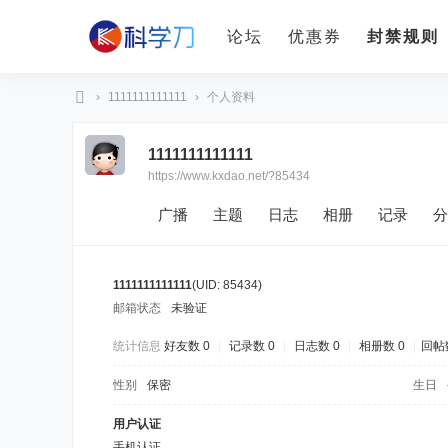
论坛
优惠券
封禁规则
›
1111111111111
›
个人资料
科
1111111111111
学
https://www.kxdao.net/?85434
刀
广播
主题
日志
相册
记录
分
1111111111111
(UID: 85434)
邮箱状态
未验证
统计信息
好友数 0
|
记录数 0
|
日志数 0
|
相册数 0
|
回帖
性别
保密
生日
用户认证
手机认证