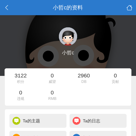
小哲c的资料
小哲c
3122
0
2960
0
积分
威望
DB
贡献
0
0
违规
RMB
Ta的主题
Ta的日志