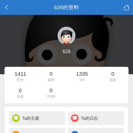
626的资料
626
1411
0
1335
0
积分
威望
DB
贡献
0
0
违规
RMB
Ta的主题
Ta的日志