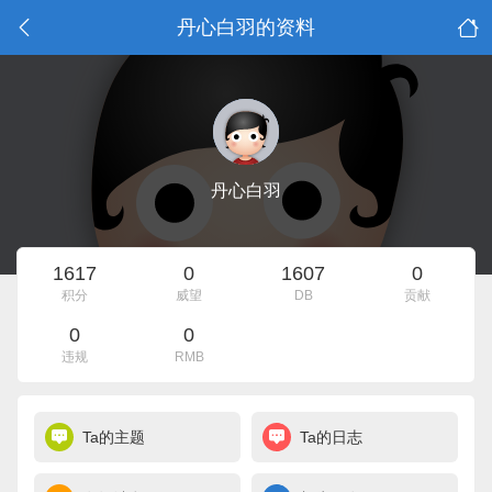
丹心白羽的资料
丹心白羽
1617
0
1607
0
积分
威望
DB
贡献
0
0
违规
RMB
Ta的主题
Ta的日志