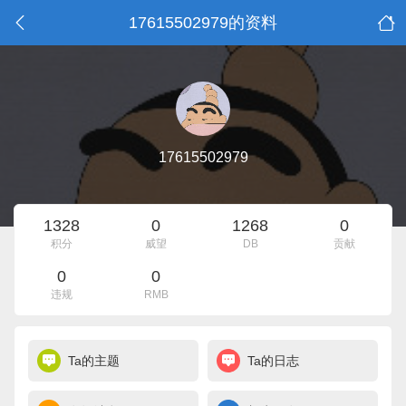
17615502979的资料
17615502979
1328
0
1268
0
积分
威望
DB
贡献
0
0
违规
RMB
Ta的主题
Ta的日志