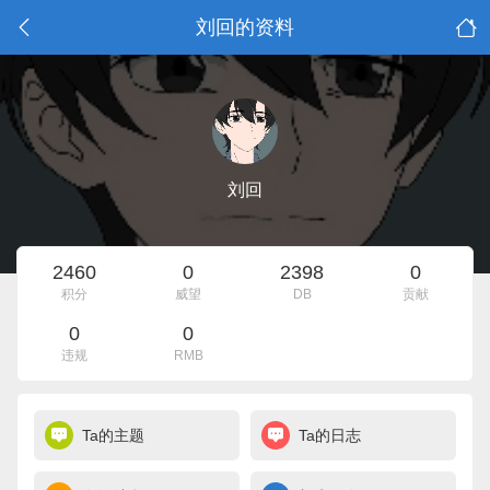
刘回的资料
刘回
2460
0
2398
0
积分
威望
DB
贡献
0
0
违规
RMB
Ta的主题
Ta的日志