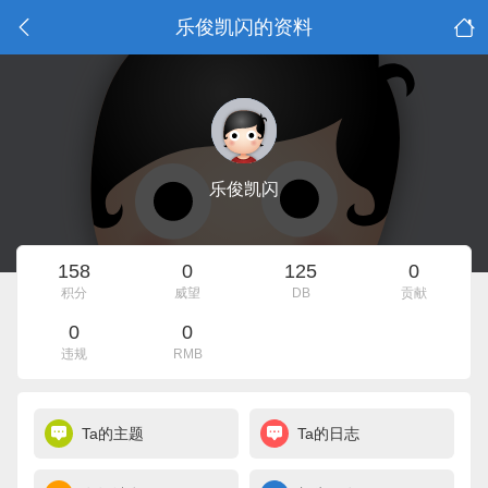
乐俊凯闪的资料
乐俊凯闪
158
0
125
0
积分
威望
DB
贡献
0
0
违规
RMB
Ta的主题
Ta的日志