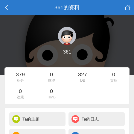
361的资料
361
379
0
327
0
积分
威望
DB
贡献
0
0
违规
RMB
Ta的主题
Ta的日志