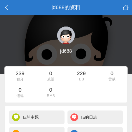
jd688的资料
jd688
239
0
229
0
积分
威望
DB
贡献
0
0
违规
RMB
Ta的主题
Ta的日志