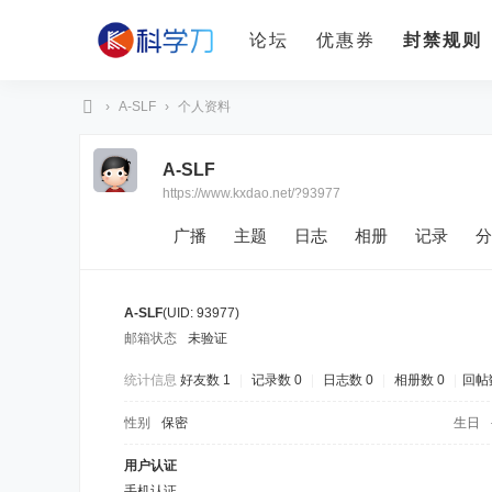
论坛
优惠券
封禁规则
›
A-SLF
›
个人资料
科
A-SLF
学
https://www.kxdao.net/?93977
刀
广播
主题
日志
相册
记录
分
A-SLF
(UID: 93977)
邮箱状态
未验证
统计信息
好友数 1
|
记录数 0
|
日志数 0
|
相册数 0
|
回帖
性别
保密
生日
用户认证
手机认证