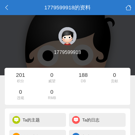
1779599918的资料
1779599918
201
0
188
0
积分
威望
DB
贡献
0
0
违规
RMB
Ta的主题
Ta的日志