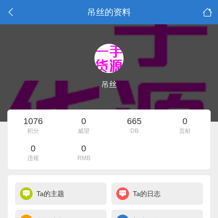
吊丝的资料
吊丝
1076
0
665
0
积分
威望
DB
贡献
0
0
违规
RMB
Ta的主题
Ta的日志