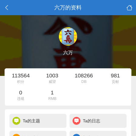
六万的资料
六万
113564
1003
108266
981
积分
威望
DB
贡献
0
1
违规
RMB
Ta的主题
Ta的日志