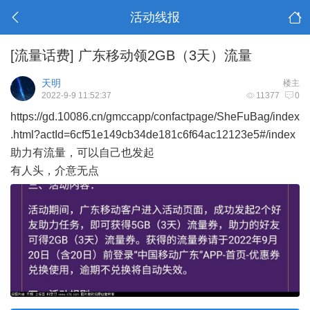
活动线报
[流量话费]
广东移动领2GB（3天）流量
天明
楼主
2022-9-9 11:52:37
11377
0
https://gd.10086.cn/gmccapp/confactpage/SheFuBag/index
.html?actId=6cf51e149cb34de181c6f64ac12123e5#/index
助力有流量，可以自己也发起
有人头，介意无点