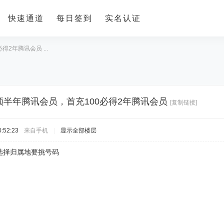
快速通道
每日签到
实名认证
2年腾讯会员 ...
领半年腾讯会员，首充100必得2年腾讯会员
[复制链接]
:52:23
来自手机
|
显示全部楼层
选择归属地要挑号码