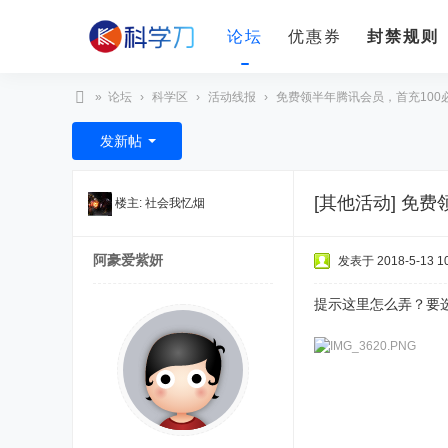
论坛
优惠券
封禁规则
»
论坛
›
科学区
›
活动线报
›
免费领半年腾讯会员，首充100必得
科
发新帖
学
刀
[其他活动]
免费
楼主:
社会我忆烟
阿豪爱紫妍
发表于 2018-5-13 10
提示这里怎么弄？要