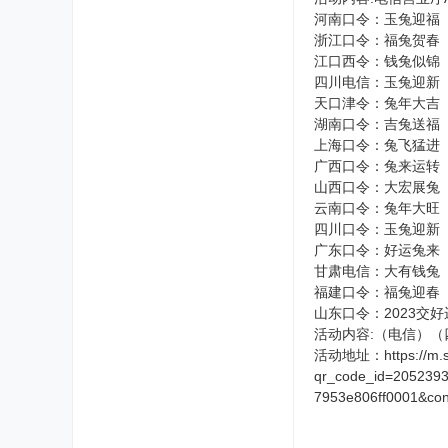
河南口令：玉兔迎福
浙江口令：福兔贺春
江口西令：钱兔似锦
四川电信：玉兔迎新
天口津令：兔年大吉
湖南口令：吉兔送福
上海口令：兔飞猛进
广西口令：兔来运转
山西口令：大宏展兔
云南口令：兔年大旺
四川口令：玉兔迎新
广东口令：好运兔来
甘肃电信：大有钱兔
福建口令：福兔迎春
山东口令：2023交好
活动内容:（电信）（
活动地址：https://m.sc.1
qr_code_id=205239
7953e806ff0001&con