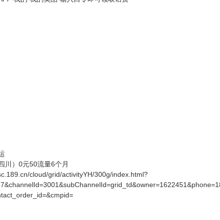
运
四川）0元50流量6个月
89.cn/cloud/grid/activityYH/300g/index.html?
37&channelId=3001&subChannelId=grid_td&owner=1622451&phone=
tact_order_id=&cmpid=