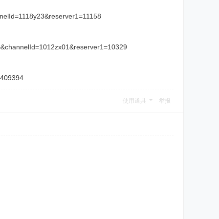
annelId=1118y23&reserver1=11158
GB&channelId=1012zx01&reserver1=10329
1409394
使用道具
举报