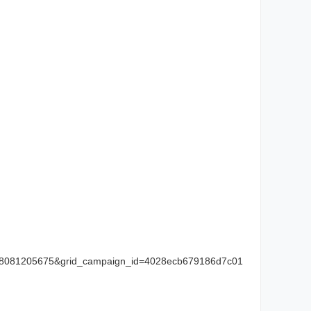
18081205675&grid_campaign_id=4028ecb679186d7c01