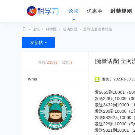
论坛
优惠券
封禁规则
»
论坛
›
科学区
›
活动线报
›
全网流量话费总结
科
发新帖
学
刀
[流量话费]
全网
查看:
23533
|
回复:
9
wms
发表于 2023-1-30 18
发5653到10001（
发送228到10000（
发送3432到1000
发送239到10000（1
发送88282到100
发送229到10000
发送9821到10001