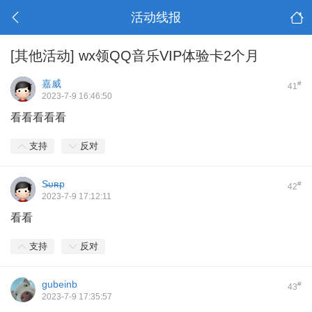
活动线报
[其他活动]
wx领QQ音乐VIP体验卡2个月
嘉威
#
41
2023-7-9 16:46:50
看看看看看
支持
反对
S̶ᴜ̶ʀ̶p
#
42
2023-7-9 17:12:11
看看
支持
反对
gubeinb
#
43
2023-7-9 17:35:57