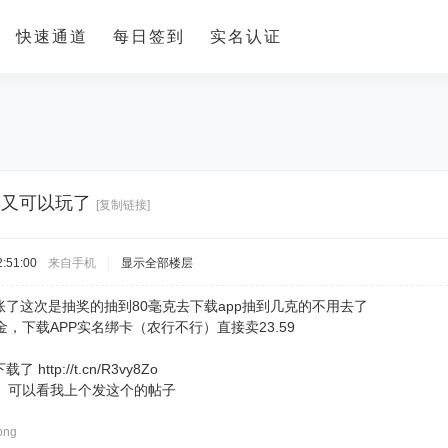
快速通道
每日签到
实名认证
3又可以玩了
[复制链接]
:51:00
来自手机
|
显示全部楼层
了这次是抽奖的抽到80毫克去下载app抽到几克的不用去了
金，下载APP实名绑卡（农行不行）直接卖23.59
ttp://t.cn/R3vy8Zo
 可以看我上个发这个的帖子