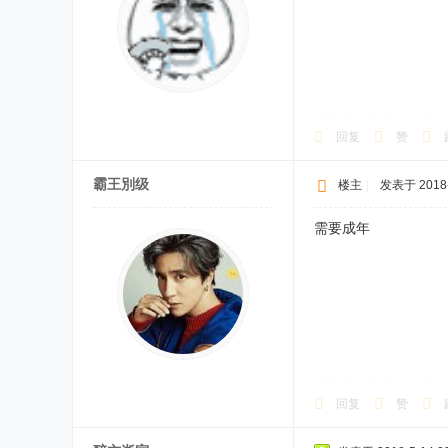
回复
赞
霸王別级
楼主
|
发表于 2018-5
需要成年
回复
赞