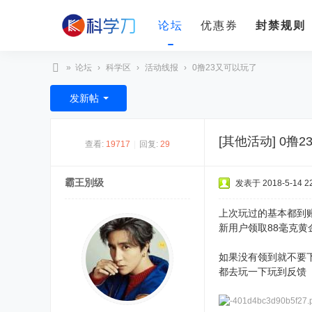
论坛
优惠券
封禁规则
»
论坛
›
科学区
›
活动线报
›
0撸23又可以玩了
科
发新帖
学
刀
[其他活动]
0撸2
查看:
19717
|
回复:
29
霸王別级
发表于 2018-5-14 22
上次玩过的基本都到账
新用户领取88毫克黄
如果没有领到就不要下载了 h
都去玩一下玩到反馈