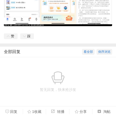
赞
踩
全部回复
看全部
倒序浏览
暂无回复，快来抢沙发
回复
1收藏
转播
分享
淘帖