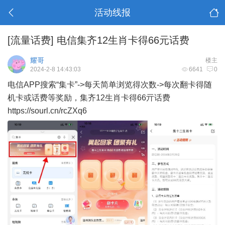
活动线报
[流量话费]
电信集齐12生肖卡得66元话费
耀哥
楼主
2024-2-8 14:43:03
6641
0
电信APP搜索“集卡”->每天简单浏览得次数->每次翻卡得随
机卡或话费等奖励，集齐12生肖卡得66亓话费
https://sourl.cn/rcZXq6