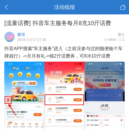
活动线报
[流量话费]
抖音车主服务每月8充10亓话费
耀哥
楼主
2024-3-3 17:27:30
9484
1
抖音APP搜索“车主服务”进入（之前没参与过的随便输个车
牌就行）->月月有礼->领2亓话费券，可8冲10亓话费