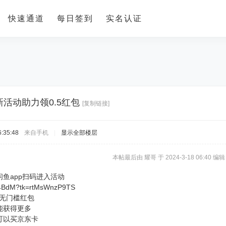
快速通道
每日签到
实名认证
新活动助力领0.5红包
[复制链接]
:35:48
来自手机
|
显示全部楼层
本帖最后由 耀哥 于 2024-3-18 06:40 编辑
鱼app扫码进入活动
5xs4BdM?tk=rtMsWnzP9TS
5无门槛红包
能获得更多
可以买京东卡