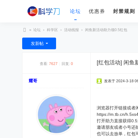
论坛
优惠券
封禁规则
»
论坛
›
科学区
›
活动线报
›
闲鱼新活动助力领0.5红包
科
发新帖
学
刀
[红包活动]
闲鱼
查看:
7627
|
回复:
0
耀哥
发表于 2024-3-18 06
浏览器打开链接或者闲
https://m.tb.cn/h.
打开助力直接获得0.
邀请朋友或者小号还
也可以去放单，红包