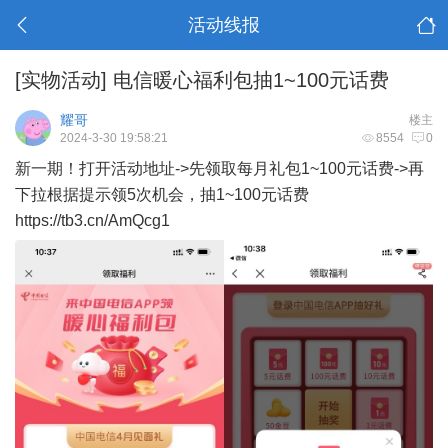
活动线报
[实物活动]
电信暖心福利包抽1~100元话费
耀哥
楼主
2024-3-30 19:58:21
8554
0
新一期！打开活动地址->先领取每月礼包1~100元话费->再
下拉根据提示领5次机会，抽1~100元话费
https://tb3.cn/AmQcg1