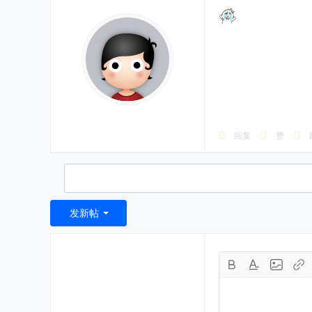
回复
赞
发新帖