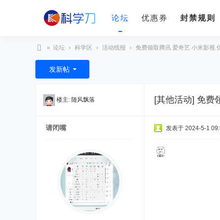
论坛
优惠券
封禁规则
»
论坛
›
科学区
›
活动线报
›
免费领取腾讯 爱奇艺 小米影视 优酷
科
发新帖
学
刀
[其他活动]
免费领
楼主:
随风飘落
请闭嘴
发表于 2024-5-1 09: