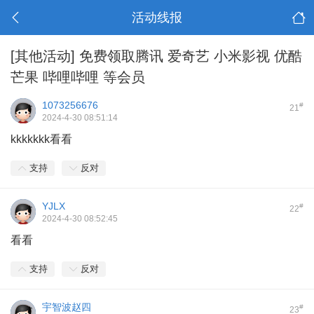
活动线报
[其他活动]
免费领取腾讯 爱奇艺 小米影视 优酷
芒果 哔哩哔哩 等会员
1073256676
#
21
2024-4-30 08:51:14
kkkkkkk看看
支持
反对
YJLX
#
22
2024-4-30 08:52:45
看看
支持
反对
宇智波赵四
#
23