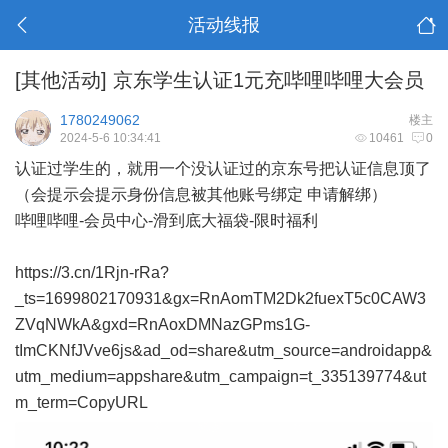
活动线报
[其他活动]
京东学生认证1元充哔哩哔哩大会员
1780249062
楼主
2024-5-6 10:34:41
10461
0
认证过学生的，就用一个没认证过的京东号把认证信息顶了
（会提示会提示身份信息被其他账号绑定 申请解绑）
哔哩哔哩-会员中心-滑到底大福袋-限时福利
https://3.cn/1Rjn-rRa?
_ts=1699802170931&gx=RnAomTM2Dk2fuexT5c0CAW3
ZVqNWkA&gxd=RnAoxDMNazGPms1G-
tImCKNfJVve6js&ad_od=share&utm_source=androidapp&
utm_medium=appshare&utm_campaign=t_335139774&ut
m_term=CopyURL