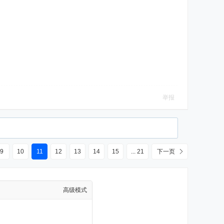
举报
9
10
11
12
13
14
15
... 21
下一页
高级模式