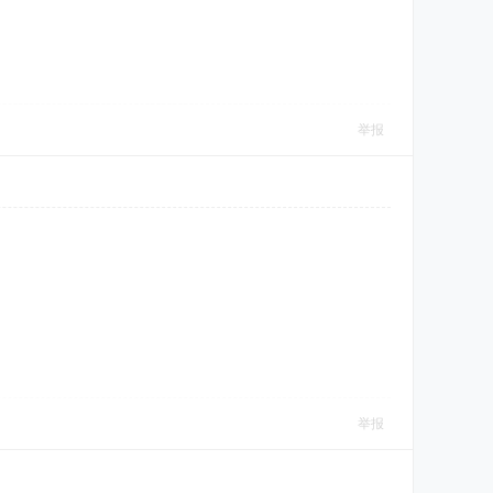
举报
举报