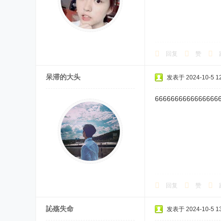
回复
赞
呆滞的大头
发表于 2024-10-5 12
6666666666666666
回复
赞
訫殇失命
发表于 2024-10-5 13