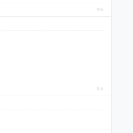
举报
举报