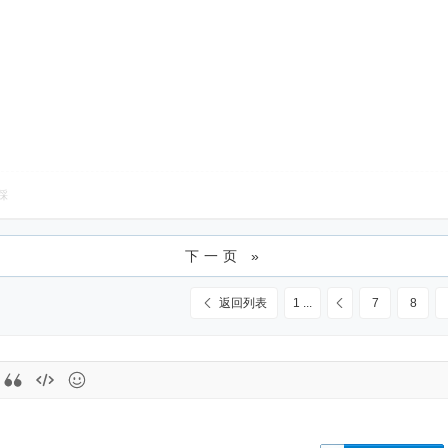
踩
下一页 »
返回列表
1 ...
7
8