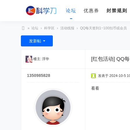
论坛
优惠券
封禁规则
»
论坛
›
科学区
›
活动线报
›
QQ每天签到1~100扣币或会员
科
发新帖
学
刀
[红包活动]
QQ每
楼主:
浮华
1350985828
发表于 2024-10-5 10
看看