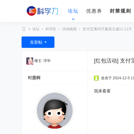
论坛
优惠券
封禁规则
»
论坛
›
科学区
›
活动线报
›
支付宝满20亓最高立减11.11亓（
科
发新帖
学
刀
[红包活动]
支付宝
楼主:
浮华
时墨啊
发表于 2024-12-5 11
我来看看