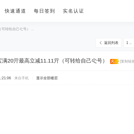
快速通道
每日签到
实名认证
可转给自己尐号） ...
返回列表
1 ...
满20亓最高立减11.11亓（可转给自己尐号）
火...
[复制链接
:21:06
来自手机
|
显示全部楼层