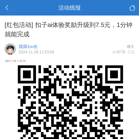
活动线报
[红包活动]
扣子ai体验奖励升级到7.5元，1分钟
就能完成
我屌1m长
楼主
2024-11-28 11:53:00
9776
1