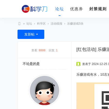
论坛
优惠券
封禁规则
»
论坛
›
科学区
›
活动线报
›
乐赚游戏5块
科
发新帖
学
刀
[红包活动]
乐赚
查看:
8888
|
回复:
1
不论是的是
发表于 2024-12-25 1
乐赚游戏有水，10