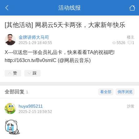
活动线报
[其他活动]
网易云5天卡两张，大家新年快乐
金牌讲师大马司
楼主
2025-1-29 18:40:55
5526
1
X---巛送您一张会员礼品卡，快来看看TA的祝福吧!
http://163cn.tv/Bv0smlC (@网易云音乐)
赞
踩
全部回复
看全部
倒序浏览
1
huya985211
沙发
2025-2-15 19:59:52