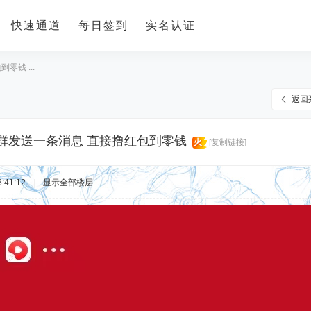
快速通道
每日签到
实名认证
零钱 ...
返回
信群发送一条消息 直接撸红包到零钱
火
[复制链接]
:41:12
|
显示全部楼层