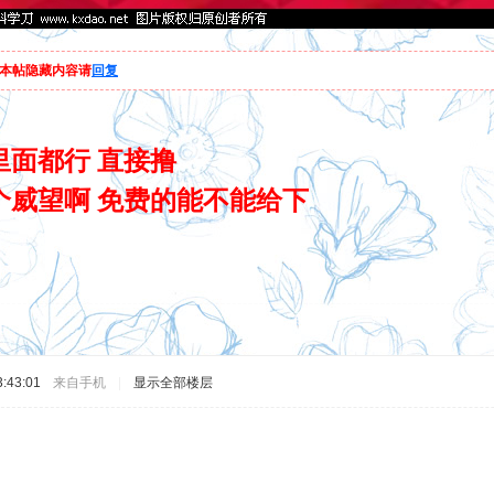
本帖隐藏内容请
回复
里面都行 直接撸
个威望啊 免费的能不能给下
:43:01
来自手机
|
显示全部楼层