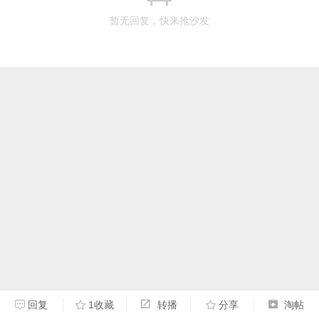
暂无回复，快来抢沙发
回复
1收藏
转播
分享
淘帖