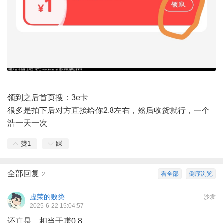
领到之后首页搜：3e卡
很多是拍下后对方直接给你2.8左右，然后收货就行，一个
浩一天一次
赞
1
踩
全部回复
看全部
倒序浏览
2
虚荣的败类
沙发
2025-6-22 15:04:57
还真是，相当于赚0.8