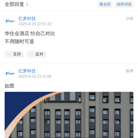
全部回复
看全部
倒序浏览
3
忆梦科技
沙发
2025-8-20 22:57:22
华住会酒店 忦自己对比
不用随时可退
支持
反对
忆梦科技
板凳
2025-8-20 23:11:06
如图