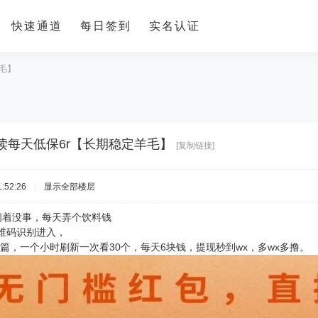
快速通道
每日签到
实名认证
羊毛】
阅读每天低保6r【长期稳定羊毛】
[复制链接]
:52:26
|
显示全部楼层
闲着没事，每天弄个饮料钱
维码识别进入，
篇，一个小时刷新一次看30个，每天6块钱，提现秒到wx，多wx多撸。