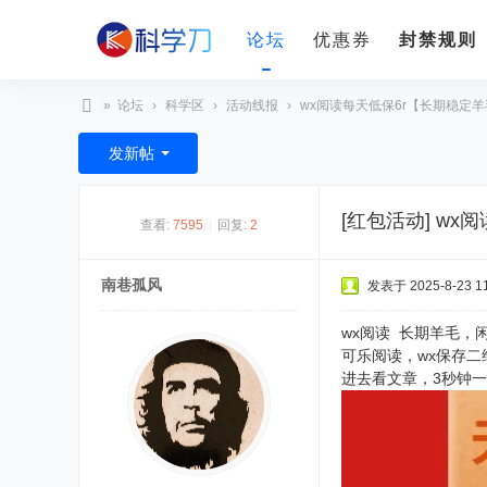
论坛
优惠券
封禁规则
»
论坛
›
科学区
›
活动线报
›
wx阅读每天低保6r【长期稳定
科
发新帖
学
刀
[红包活动]
wx
查看:
7595
|
回复:
2
南巷孤风
发表于 2025-8-23 11
wx阅读 长期羊毛，
可乐阅读，wx保存二
进去看文章，3秒钟一