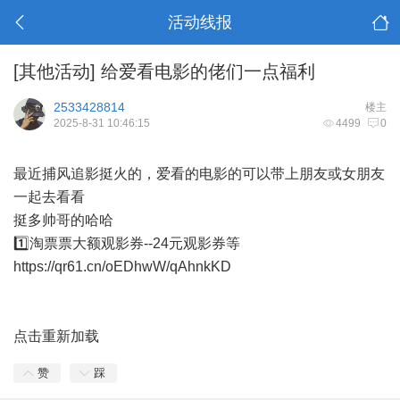
活动线报
[其他活动]
给爱看电影的佬们一点福利
2533428814
楼主
2025-8-31 10:46:15
4499
0
最近捕风追影挺火的，爱看的电影的可以带上朋友或女朋友
一起去看看
挺多帅哥的哈哈
1️⃣淘票票大额观影券--24元观影券等
https://qr61.cn/oEDhwW/qAhnkKD
点击重新加载
赞
踩