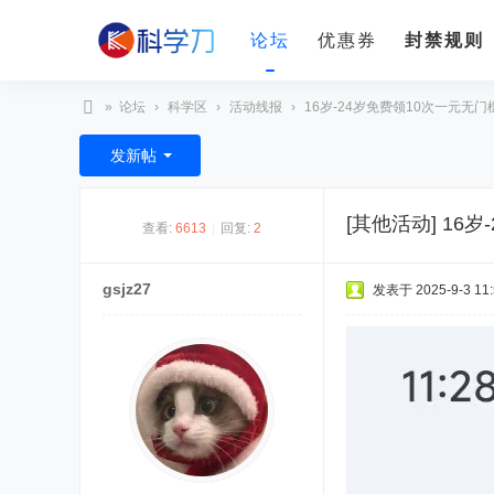
论坛
优惠券
封禁规则
»
论坛
›
科学区
›
活动线报
›
16岁-24岁免费领10次一元无门槛
科
发新帖
学
刀
[其他活动]
16岁
查看:
6613
|
回复:
2
gsjz27
发表于 2025-9-3 11: