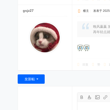
gsjz27
楼主
|
发表于 2025-9
晚风赢赢 发表
再年轻点
回复
赞
发新帖