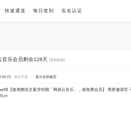
快速通道
每日签到
实名认证
云音乐会员剩余128天
[复制链接]
:08:23
来自手机
|
显示全部楼层
Vj189fdae8$【復淛整段文案并咑閞「网易云音乐」，领免费会员】 黑胶邀请
bRLm