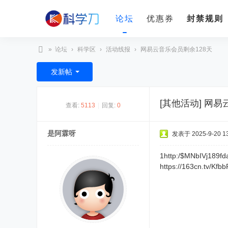
论坛
优惠券
封禁规则
»
论坛
›
科学区
›
活动线报
›
网易云音乐会员剩余128天
科
发新帖
学
刀
[其他活动]
网易
查看:
5113
|
回复:
0
是阿霖呀
发表于 2025-9-20 13
1http:/$MNbI
https://163cn.tv/Kfb