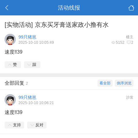
活动线报
[实物活动]
京东买牙膏送家政小撸有水
99只猪崽
楼主
2025-10-10 10:05:49
5152
2
速度‼️39
赞
踩
全部回复
看全部
倒序浏览
2
99只猪崽
沙发
2025-10-10 10:06:21
速度‼️39
支持
反对