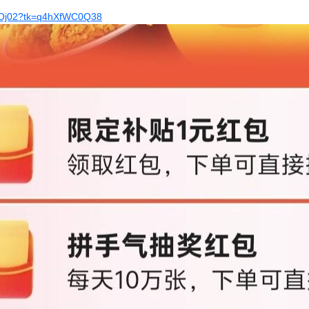
k7Oj02?tk=q4hXfWC0Q38