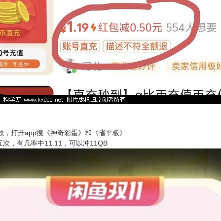
数，打开app搜《神奇彩蛋》和《省平板》
，有几率中11.11，可以冲11QB