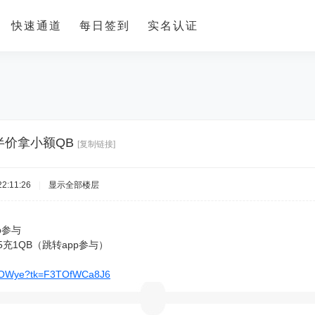
快速通道
每日签到
实名认证
半价拿小额QB
[复制链接]
2:11:26
|
显示全部楼层
p参与
5充1QB（跳转app参与）
Sk7OWye?tk=F3TOfWCa8J6