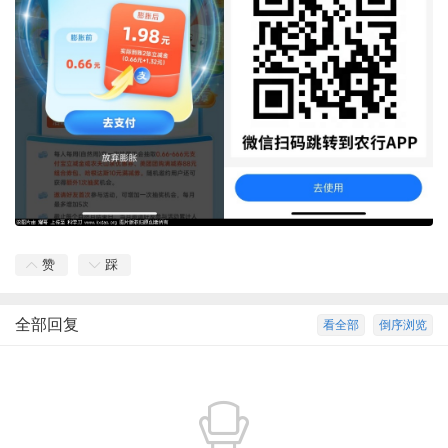
赞
踩
全部回复
看全部
倒序浏览