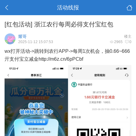
活动线报
[红包活动]
浙江农行每周必得支付宝红包
耀哥
楼主
2025-11-12 15:07:53
2965
0
wx打开活动->跳转到农行APP->每周1次机会，抽0.66~666
亓支付宝立减金http://m6z.cn/6pPCbf