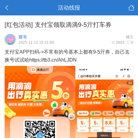
活动线报
[红包活动]
支付宝领取滴滴9-5亓打车券
耀哥
楼主
2025-11-12 16:31:09
2603
0
支付宝APP扫码->不常有的号基本上都有9-5亓券，自己去
换号试试哈https://tb3.cn/AhLJDN