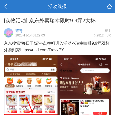
活动线报
[实物活动]
京东外卖瑞幸限时9.9亓2大杯
耀哥
楼主
2025-11-14 08:29:03
2812
0
京东搜索“每日干饭”->点横幅进入活动->瑞幸咖啡9.9亓双杯
外卖到家https://u.jd.com/TrevxPY