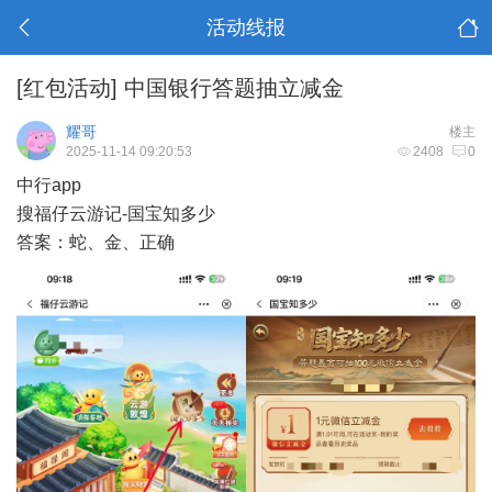
活动线报
[红包活动]
中国银行答题抽立减金
耀哥
楼主
2025-11-14 09:20:53
2408
0
中行app
搜福仔云游记-国宝知多少
答案：蛇、金、正确