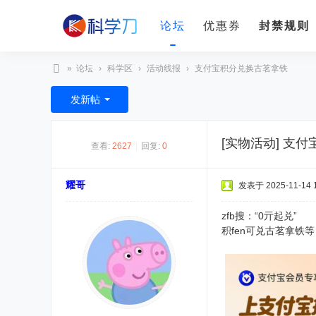
论坛
优惠券
封禁规则
»
论坛
›
科学区
›
活动线报
›
支付宝积分兑换古茗拿铁
科
发新帖
学
刀
[实物活动]
支付
查看:
2627
|
回复:
0
耀哥
发表于 2025-11-14 1
zfb搜：“0亓起兑”
积fen可兑古茗拿铁等