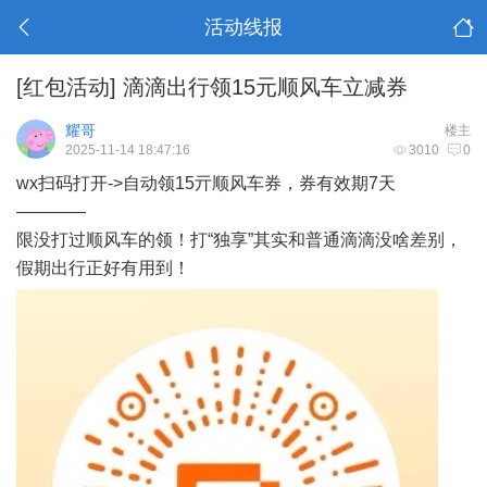
活动线报
[红包活动]
滴滴出行领15元顺风车立减券
耀哥
楼主
2025-11-14 18:47:16
3010
0
wx扫码打开->自动领15亓顺风车券，券有效期7天
————
限没打过顺风车的领！打“独享”其实和普通滴滴没啥差别，
假期出行正好有用到！