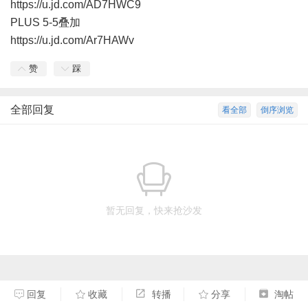
https://u.jd.com/AD7HWC9
PLUS 5-5叠加
https://u.jd.com/Ar7HAWv
赞
踩
全部回复
看全部
倒序浏览
暂无回复，快来抢沙发
回复
收藏
转播
分享
淘帖