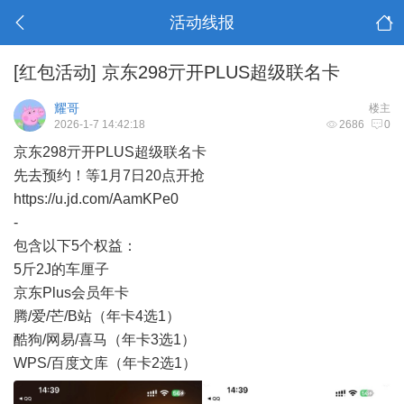
活动线报
[红包活动]
京东298亓开PLUS超级联名卡
耀哥
楼主
2026-1-7 14:42:18
2686
0
京东298亓开PLUS超级联名卡
先去预约！等1月7日20点开抢
https://u.jd.com/AamKPe0
-
包含以下5个权益：
5斤2J的车厘子
京东Plus会员年卡
腾/爱/芒/B站（年卡4选1）
酷狗/网易/喜马（年卡3选1）
WPS/百度文库（年卡2选1）