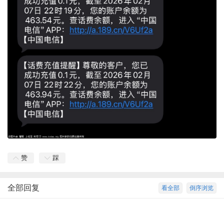
赞
踩
全部回复
看全部
倒序浏览