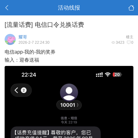
活动线报
[流量话费]
电信口令兑换话费
耀哥
楼主
2026-2-7 22:24:30
3423
0
电信app-我的-我的奖券
输入：迎春送福