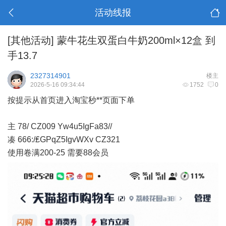
活动线报
[其他活动]
蒙牛花生双蛋白牛奶200ml×12盒 到
手13.7
2327314901
楼主
2026-5-16 09:34:44
1752
0
按提示从首页进入淘宝秒**页面下单
主 78/ CZ009 Yw4u5IgFa83//
凑 666:/₤GPqZ5IgvWXv CZ321
使用卷满200-25 需要88会员